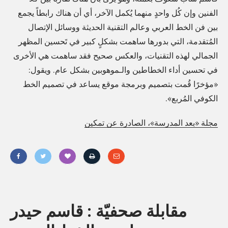
الفنين وإن كُل واحدٍ منهما يُكمل الآخر، أي أن هناك رابطاً يجمع
a
بين فن الخط العربي وعالم التقنية الحديثة ووسائل الإتصال
r
المُتقدمة، التي بدورها ساهمت بشكلٍ كبير في تَحسين المظهر
t
الجمالي لهذه التقنيات، والعكس صحيح فقد ساهمت هي الأخرى
t
في تحسين أداء الخطاطين والـموهوبين بشكل عام. ويقول:
o
«مؤخرًا قُمت بتصميم وبرمجة موقع يساعد في تصميم الخط
o
الكوفي المُربع».
l
f
مجلة «بعد المدرسة»، الصادرة عن تمكين
o
r
t
«
y
م
p
مقابلة صحفيّة : قاسم حيدر
ق
o
ا
g