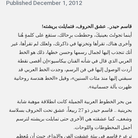
Posted
Published
December 1, 2012
b
ة
on
y
م
q
ج
قاسم حيدر.. عشق الحروف، فتمايلت بريشته!
a
ل
أينما تجولتَ بعينيكَ، وحططت برِحالك، ستقع على كلمةٍ هُنا
ة
وأخرى هناك، تقرأها وتخزنها في ذاكرتك، ولعلك لم تقرأها، غير
s
أنك تنجذب إليها لجمال رسمها وحسن خطها، ذلك هو الخط
«
s
العربي الذي قال في شأنه الفنان بيكاسيو:«إن أقصى نقطة
ب
i
أردت الوصول إليها في فن الرسم، وجدت الخط العربي قد
ع
m
سبقني إليها منذ مئات السنين»، وقيل «الخط هندسة روحانية
د
ظهرت بآلة جسمانية».
ا
ل
من بحر الخطوط العربية الجميلة كانت انطلاقة موهبة شابة
م
بحرينية .. قاسم حيدر ذو 27 ربيعاً، عشق نحت الحروف بسلاسة
د
وشغف، كما عشقته هي الأخرى حتى تمايلت بريشته لترسم
ر
أجمل المخطوطات واللوحات.
س
ترعرع قاسم في بيئة عشقت الفن والإبداع، حيث أن مُعظم