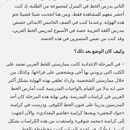
د
الثاني يدرس الخط في المنزل لمجموعة من الطلبة، إذ كنت
ر
أحضر معهم للمشاهدة فقط، ومن هنا انجذبت شيئا فشيئا نحو
هذه الهواية. وعندما كنت في الصف الخامس الابتدائي خصص
و
مدرس اللغة العربية حصة في الأسبوع لتدريس الخط العربي،
ر
وقد كنت من ضمن المتميزين في هذه الحصة.
ح
ل
وكيف كان الوضع بعد ذلك؟
ة
– في المرحلة الإعدادية كانت ممارستي للخط العربي تعتمد على
م
الكتب التي يزودني بها أخي ويشجعني على قراءتها، وكذلك من
ع
خلال ممارستي الشخصية. وازداد تعلقي بهذه الهواية بشكل أكبر
ا
حتى انه بدلا من القيام بالواجبات المدرسية كنت أمارس الخط
ل
العربي في كراسات المدرسة. وفي نهاية هذه المرحلة كان أحد
خ
المدرسين يدربنا على فنون الخط الكوفي. ودرست في كراسة
ط
«جواد النجفي» وبعدها كراسة «هاشم البغدادي»، والآن اتجهت
ا
إلى كراسة «محمد شوقي» واستفدت من هذه الكراسات بشكل
ل
كبير (…) وأذكر في إحدى المرات كتبت مخطوطة بالخط