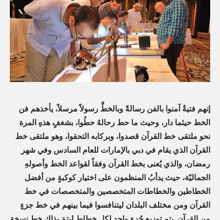
s
i
m
إنهم فتيةٌ آمنوا بالفن رسالةً وبالخطِّ رسولاً مرسلاً، يأخذهم فن
الخط حيثما دار، وحيث ما حط رحالهُ حطُوا، بشغفٍ هذهِ المرة
نحو ملتقى خط القرآن قصدوا، وبركابه التحقوا، وهو ملتقى خط
القرآن الذي يقام في دبي بالإمارات للعام السادس وفي شهر
رمضان، والذي يُعنى بخط القرآن وفقاً لقواعد الخط وأصولهِ
الجماليّة، حيث يدأبُ المنظمون على اختيار كوكبةٍ من أفضل
الخطاطين والخطاطات المتخصصين والمتخصصات في خط
القرآن ومن مختلف البلدان ليتنافسوا فيما بينهم في خط جزءٍ
من القرآن. يتم توزيع جُزءٍ واحدٍ لكل خطاطٍ ليتمَ بذلك خط نسخة