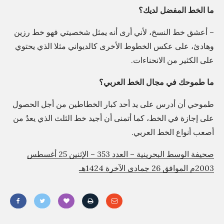
ما الخط المفضل لديك؟
ح
ي
– أعشق خط النسخ، لأني أرى أنه يمثل شخصيتي فهو خط رزين
ث
وهادئ، على عكس الخطوط الأخرى كالديواني مثلا الذي يحتوي
م
على الكثير من الانحناءات.
ا
ما طموحك في مجال الخط العربي؟
د
ا
طموحي أن أدرس على يد أحد كبار الخطاطين من أجل الحصول
ر
على إجازة في الخط، كما أتمنى أن أجيد خط الثلث الذي يعدُ من
،
أصعب أنواع الخط العربي.
ث
صحيفة الوسط البحرينية – العدد 353 – الإثنين 25 أغسطس
ل
2003م الموافق 26 جمادى الآخرة 1424هـ
ا
ث
و
م
ن