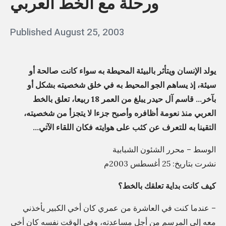
ورحلة مع الخط العربي
ب
r
ل
a
Posted
Published
August 25, 2003
b
ة
p
on
y
ص
h
q
ح
يولد الإنسان ويتأثر بالبيئة المحيطة به سواء كانت صالحة أو
e
a
ف
سيئة، إذ يساهم الجو المحيط به في خلق شخصيته بشكل أو
r
يّ
بآخر… قاسم آل حيدر يبلغ من العمر 18 ربيعا، تعلق بالخط
s
s
العربي منذ نعومة أظافره وأصبح جزءا لا يتجزأ من شخصيته،
ة
s
»
التقينا به للتعرف عن كثب على هوايته فكان اللقاء الآتي…
:
i
ق
الوسط – محرر الشئون الشبابية
m
ا
نشرت بتاريخ: 25 أغسطس 2003م
س
كيف كانت بداية تعلقك بالخط؟
م
ح
– عندما كنت في العاشرة من عمري كان أخي الكبير يأخذني
ي
معه إلى المرسم من أجل مساعدته، وفي الوقت نفسه كان أخي