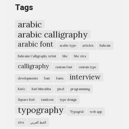
Tags
ن
ج
ت
ز
arabic
م
ا
arabic calligraphy
ك
ء
ي
ا
arabic font
arabic type
articles
Bahrain
ن
ل
Bahraini Calligraphy Artist
bbc
bbc xtra
»
ق
calligraphy
custom font
custom type
ر
interview
آ
developments
font
fonts
ن
Kufic
Kufi Murabba
pixel
programming
»
Square Kufi
tamkeen
type design
typography
Typogrid
web app
الخط العربي
xtra