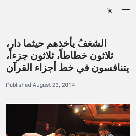
Skip
Qassim
to
Me
Settings
Haider
content
الشغفُ يأخذهم حيثما دار،
ثلاثون خطاطاً، ثلاثون جزءاً،
يتنافسون في خط أجزاء القرآن
Posted
Published
August 23, 2014
b
on
y
q
a
s