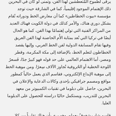
يرقى لطموح المُتعطشين لهذا الفن، وتمنى لو كان في البحرين
ي
ذلك الإهتمام الموجود إقليمياً، كما في الشارقة حيث توجد
ن
مؤسسة «بيوت الخطاطين» كما أن معارض الخط ودوراته تُقام
T
بشكل دوري هناك، والأمر كذلك في دولة الكويت فهناك العديد
y
من المراكز الفنية التي تولي اِهتمامًا بهذا الفن، كما هو الحال
p
أيضًا في تركيا التي تُعد بمثابة الأُم الحاضنة لهذا الفن العريق
وفيها تقام المسابقة الدولية لفن الخط العربي، وإليها يقصد
o
الخطاطون لتعلم الخط، بالإضافة إلى مكة المكرمة، وقطر
G
ومصر، أما الاهتمام العالمي على حد قوله فهو كبيرٌ جدًا، فَسعرُ
r
اللوحة الخطية أو الحُروفية تُجاوز الآلاف سِعرًا. ومن موهبة الخط
i
إلى موهبة الإبداع الإلكتروني، فقاسم الذي يعمل حالياً كمطور
d
مواقع ومصمم جرافيكي بإحدى وكالات الدعاية والإعلان في
i
البحرين، حاصل على دبلوما في تقنيات الكمبيوتر من معهد
s
البحرين للتدريب، ويستكمل حاليًا دراسته للحصول على الدبلوما
a
العليا.
s
m
قاسم شاب شغوفٌ بعمله، وهو يرى بأن هناك تقارباً بين كلا