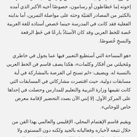
إخوته إما خَطاطون أو رسامون، خصوصًا أخيه الأكبر الذي أمده
ة
بالكثير من المصادر الفنيّة وحثه على مواصلة التمرين، أما بدايته
»
الفعلية فقد كانت في المدرسة حينما خَصص أستاذه للغة العربية
،
حُصة للخط العربي وقد كان الأستاذُ بارعًا في خَطِ الرقعة
ا
والنسخِ خُصوصًا.
ل
ص
«هو المساحة التي أستطيع التعبير فيها عما يجول في خاطري
ا
ومُخيلتي من أفكار وكلمات»، هكذا يصف قاسم فن الخط العربي
د
بالنسبة له. ويضيف: «لم تسنح لي الفرصة بالمشاركة في أية
ر
مسابقات دولية، حيث اقتصرت مشاركاتي في المسابقات التي
ة
كانت تقيمها وزارة التربية والتعليم للمدارس وحصلت في إحداها
على المركز الأول. إلا إنني الآن بصدد التحضير لإقامة معرض
ع
خاص للوحاتي».
ن
ت
ويقيم قاسم الإهتمام المحلي، الإقليمي والعالمي بهذا الفن من
م
خلال تتبعه لأخباره وفعالياته بالجيد ولكنه دون المستوى ولا
ك