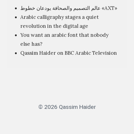
عالم التصميم والصحافة يودعان خطوط «AXT»
d
Arabic calligraphy stages a quiet
i
revolution in the digital age
s
You want an arabic font that nobody
a
else has?
s
Qassim Haider on BBC Arabic Television
m
a
r
t
t
o
© 2026 Qassim Haider
o
l
f