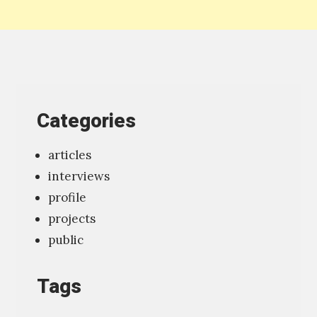
ا
ل
م
د
ر
Categories
س
ة
articles
»
interviews
،
profile
ا
projects
ل
public
ص
ا
Tags
د
ر