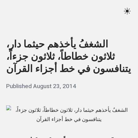
Skip
Qassim
to
Sett
Haider
content
الشغفُ يأخذهم حيثما دار،
ثلاثون خطاطاً، ثلاثون جزءاً،
يتنافسون في خط أجزاء القرآن
Posted
Published
August 23, 2014
b
on
y
q
a
s