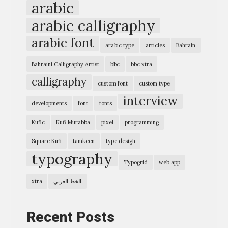
arabic
ة
arabic calligraphy
ع
arabic font
ن
arabic type
articles
Bahrain
ت
Bahraini Calligraphy Artist
bbc
bbc xtra
م
calligraphy
custom font
custom type
ك
interview
ي
developments
font
fonts
ن
Kufic
Kufi Murabba
pixel
programming
T
Square Kufi
tamkeen
type design
y
typography
Typogrid
web app
p
o
الخط العربي
xtra
G
r
Recent Posts
i