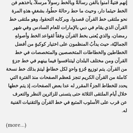
s
إنهم فتيةٌ آمنوا بالفن رسالةً وبالخطِّ رسولاً مرسلاً، يأخذهم فن
i
الخط حيثما دار، وحيث ما حط رحالهُ حطُوا، بشغفٍ هذهِ المرة
نحو ملتقى خط القرآن قصدوا، وبركابه التحقوا، وهو ملتقى خط
m
القرآن الذي يقام في دبي بالإمارات للعام السادس وفي شهر
رمضان، والذي يُعنى بخط القرآن وفقاً لقواعد الخط وأصولهِ
الجماليّة، حيث يدأبُ المنظمون على اختيار كوكبةٍ من أفضل
الخطاطين والخطاطات المتخصصين والمتخصصات في خط
القرآن ومن مختلف البلدان ليتنافسوا فيما بينهم في خط جزءٍ
من القرآن. يتم توزيع جُزءٍ واحدٍ لكل خطاطٍ ليتمَ بذلك خط نسخة
كاملة من القرآن الكريم تنجز مُعظم الصفحات منذ الفترة التي
يحدد للخطاط الجزءُ المقرر له عدا بعض الصفحات، إذ يتم خطها
خلال أيام الملتقى الثلاثة حتى يتسنى للزائرين النظر والتعرف
عن قرب على الأسلوب المتبع في خط القرآن والتقنيات الفنية
له.
(more…)