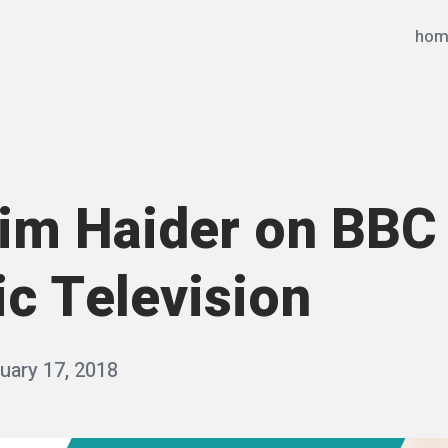
hom
im Haider on BBC
ic Television
uary 17, 2018
b
y
q