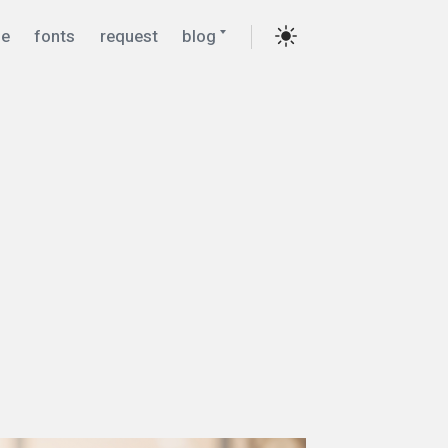
Expand
e
fonts
request
blog
child
menu
Settings