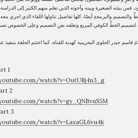
د، فمن بيئته الصغيرة وبيته وأخوته الذين تعلم منهم الكثير إلى الدراس
طِّ والتصميم والبرمجةِ أيضًا، كلها تفاصيل تناولها اللقاء الذي اجري معه 
ه لتصميم الخطِّ الكوفي المربع وتعلقه بفنِ التصميم وعلى الخصوص تص
ّمَ قاسم حيدر الحلوى البحرينية كهدية للقناة، كما اختتم الحلقة بتنفيذ
 – Part 1
.youtube.com/watch?v=OutURj4n3_g
الج – Part 2
.youtube.com/watch?v=gy_QNBvuS5M
الجز – Part 3
.youtube.com/watch?v=LaxaGL6vu4k