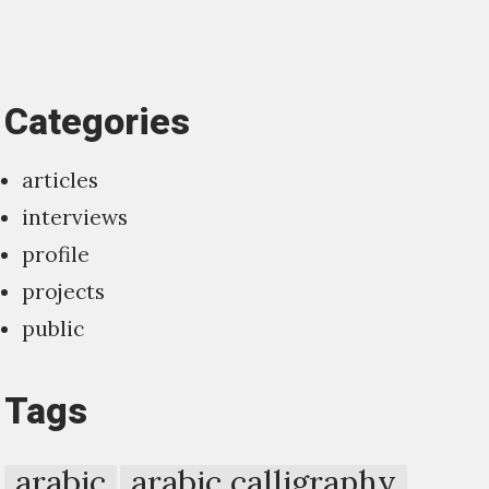
Categories
articles
interviews
profile
projects
public
Tags
arabic
arabic calligraphy