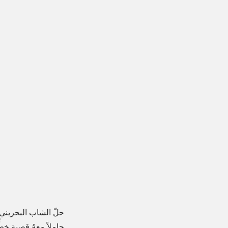
حلّ الشاب البحريني
حاملاً معهُ قصبة خط