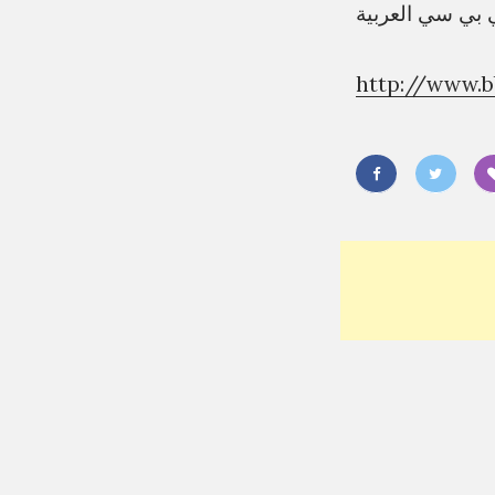
 بي سي العربية
http://www.b
«
م
ق
ا
ب
ل
ة
ص