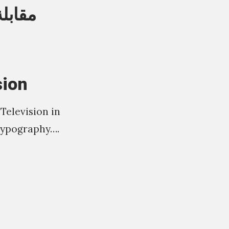
مقابل
sion
Television in
Typography….