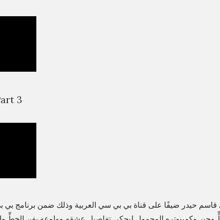
الجز – Part 3
 قاسم حيدر ضيفًا على قناة بي بي سي العربية وذلك ضمن برنامج بي 
ٍّ وحبرٍ وكمبيوتره المحمول ليحكي تفاصيل عشقه وولوعه بفن الخطِّ وال