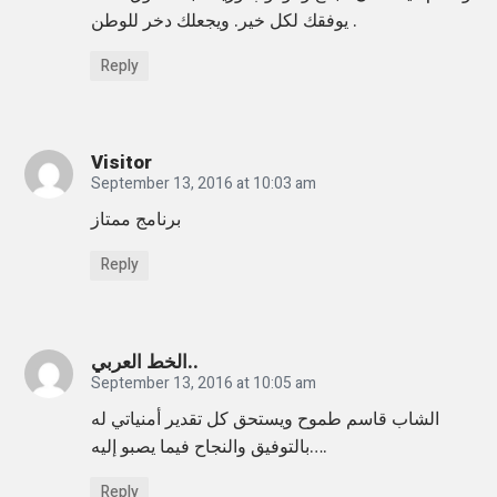
i
يوفقك لكل خير. ويجعلك دخر للوطن .
c
Reply
C
i
t
Visitor
y
September 13, 2016 at 10:03 am
F
برنامج ممتاز
o
Reply
n
t
,
الخط العربي..
L
September 13, 2016 at 10:05 am
e
الشاب قاسم طموح ويستحق كل تقدير أمنياتي له
s
بالتوفيق والنجاح فيما يصبو إليه….
s
Reply