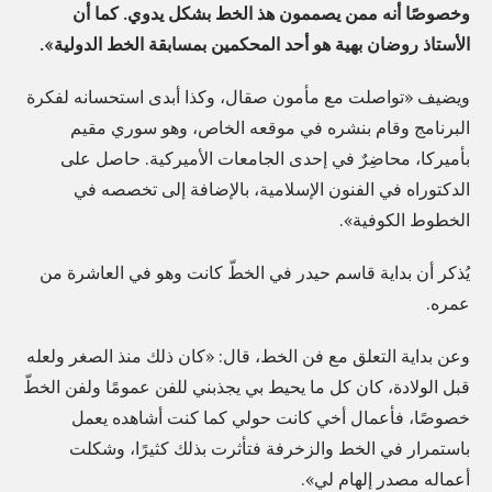
وخصوصًا أنه ممن يصممون هذ الخط بشكل يدوي. كما أن
الأستاذ روضان بهية هو أحد المحكمين بمسابقة الخط الدولية».
ويضيف «تواصلت مع مأمون صقال، وكذا أبدى استحسانه لفكرة
البرنامج وقام بنشره في موقعه الخاص، وهو سوري مقيم
بأميركا، محاضِرٌ في إحدى الجامعات الأميركية. حاصل على
الدكتوراه في الفنون الإسلامية، بالإضافة إلى تخصصه في
الخطوط الكوفية».
يُذكر أن بداية قاسم حيدر في الخطّ كانت وهو في العاشرة من
عمره.
وعن بداية التعلق مع فن الخط، قال: «كان ذلك منذ الصغر ولعله
قبل الولادة، كان كل ما يحيط بي يجذبني للفن عمومًا ولفن الخطّ
خصوصًا، فأعمال أخي كانت حولي كما كنت أشاهده يعمل
باستمرار في الخط والزخرفة فتأثرت بذلك كثيرًا، وشكلت
أعماله مصدر إلهام لي».