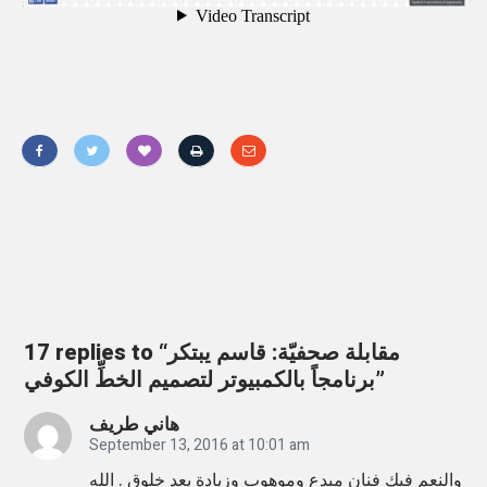
«
Q
T
17 replies to “مقابلة صحفيّة: قاسم يبتكر
A
برنامجاً بالكمبيوتر لتصميم الخطِّ الكوفي”
r
هاني طريف
a
September 13, 2016 at 10:01 am
b
والنعم فيك فنان مبدع وموهوب وزيادة بعد خلوق . الله