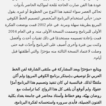
عودة هذا الفن صارت الحاجة مُلحة لمواكبة الحاضر بأدوات
تحاكي العصر سواء لتنفيذ هذا النوع من الخطوط أو غيره. يقول
حيدر: «يأتي استخدام البرنامج المـُخصص لتصميم الخطِّ الكوفي
المربع بطريقة سهلة ومرنة. في عام 2012 قمت بوضعت الفكرة
الأولى للبرنامج وصممت النسخة الأولى منه. و في العام 2014
قمت بإعادة تصميمه مستخدمًا في ذلك تقنيات أحدث وأفضل.
وكنت بين فترة وأخرى أُضيف على البرنامج وأُحدّث فيه حتى
وصلت لاعتماد النسخة الثالثة منه مؤخرًا. والتي أطلقتها قبل
أيام».
ويتابع «مؤخرًا وبعد المشاركة في ملتقى الشارقة لفن الخط
العربي تمَّ توصيفي بـ(مبتكر برنامج الكوفي المربع) ولم أكن
ملتفتًا لذلك. فبالنسبة لي كان تنفيذ وتصميم هذا البرنامج أمرًا
عفويًا، ولم أتوقع أن يلقى كل هذا الرواج. كما تراسلت مع
روضان بهيّة، وهو خطاط وأستاذ محاضر في جامعة بغداد بكلية
الفنون الجميلة، فأبدى سروره واستحسانه لفكرة البرنامج،