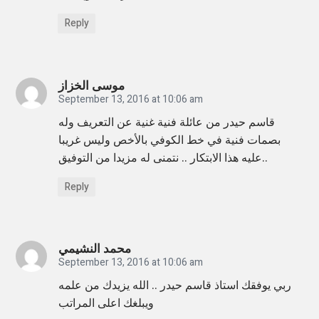
i
Reply
b
i
l
موسى الخزاز
i
September 13, 2016 at 10:06 am
t
قاسم حيدر من عائلة فنية غنية عن التعريف وله
y
بصمات فنية في خط الكوفي بالأخص وليس غريبا
عليه هذا الابتكار .. نتمنى له مزيدا من التوفيق..
.
.
Reply
Q
a
s
محمد النشيمي
September 13, 2016 at 10:06 am
s
ربي يوفقك استاذ قاسم حيدر .. الله يزيدك من علمه
i
ويبلغك اعلى المراتب
m