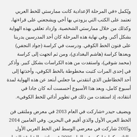
ويُكمل «في المرحلة الإعدادية كانت ممارستي للخط العربي
تعتمد على الكتب التي يزودني بها أخي ويشجعني على قراءتها،
وكذلك من خلال ممارستي الشخصية. وازداد تعلقي بهذه الهواية
بشكل أكبر. وفي نهاية هذه المرحلة كان أحد المدرسين يدربنا
على فنون الخط الكوفي. ودرست في كراسة (جواد النجفي)
وبعدها كراسة (هاشم البغدادي)، ومن ثم اتجهت إلى كراسة
(محمد شوقي)، واستفدت من هذه الكراسات بشكل كبير. وأذكر
في إحدى المرات كتبت مخطوطة بالخط الكوفي، وأخذتها إلى
أحد الخطاطين الذي انتقدني ما جعلني أبتعد عن هذه الهواية لمدة
أسبوع كامل، وبعد هذا الأسبوع أحسست أنه كان جادا في
انتقاده، إذ استفدت من ذلك في تطوير أدائي للخط الكوفي».
ويضيف حيدر «شاركت في العام 2013 في معرض وملتقى فن
الخط العربي الأول والذي أقيم في البحرين. وفي العامين 2014
و2015 شاركت في معرضي الوسط لفن الخط العربي الأول
والثاني. كما شاركت في العام 2016 في ملتقى الشارقة للخط