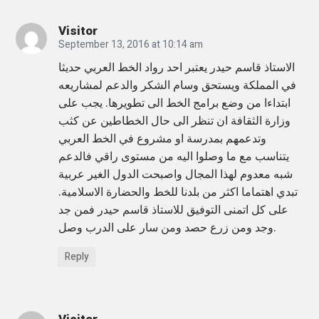
i
Visitor
c
September 13, 2016 at 10:14 am
T
الاستاذ قاسم حيدر يعتبر احد رواد الخط العربي حديثا
e
في المملكة ويستحق وسام الشكر والدعم لمشاريعه
l
ابتداءا من وضع برامج الخط الى تطويرها. يجب على
e
وزارة الثقافة ان تنظر الى حال الخطاطين عن كثب
وتدعمهم بمدرسة او مشروع في الخط العربي
v
يتناسب مع ما وصلوا اليه من مستوى راقي فالدعم
i
شبه معدوم لهذا المجال واصبحت الدول الغير عربية
s
تبدي اهتماما اكثر من بلدنا للخط والحضارة الاسلامية.
i
على كل اتمنى التوفيق للاستاذ قاسم حيدر فمن جد
o
وجد ومن زرع حصد ومن سار على الدرب وصل.
n
Reply
»