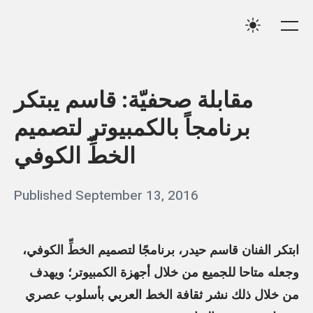
Skip
Qassim
to
Me
Settings
Haider
content
مقابلة صحفيّة: قاسم يبتكر
برنامجاً بالكمبيوتر لتصميم
الخطِّ الكوفي
Posted
Published
September 13, 2016
b
on
y
q
ابتكر الفنان قاسم حيدر، برنامجًا لتصميم الخطِّ الكوفي،
a
وجعله متاحا للجميع من خلال أجهزة الكمبيوتر؛ ويهدف
s
من خلال ذلك نشر ثقافة الخط العربي بأسلوب عصري