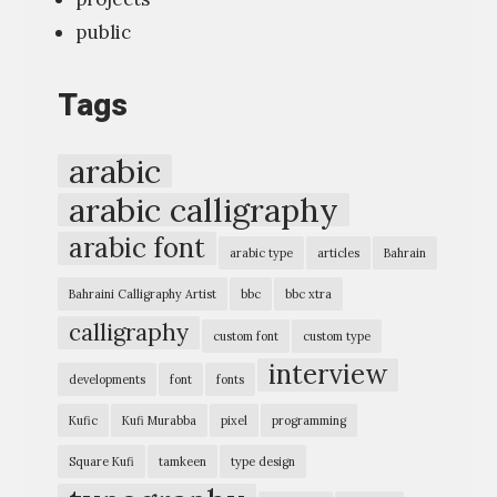
public
Tags
arabic
arabic calligraphy
arabic font
arabic type
articles
Bahrain
Bahraini Calligraphy Artist
bbc
bbc xtra
calligraphy
custom font
custom type
interview
developments
font
fonts
Kufic
Kufi Murabba
pixel
programming
Square Kufi
tamkeen
type design