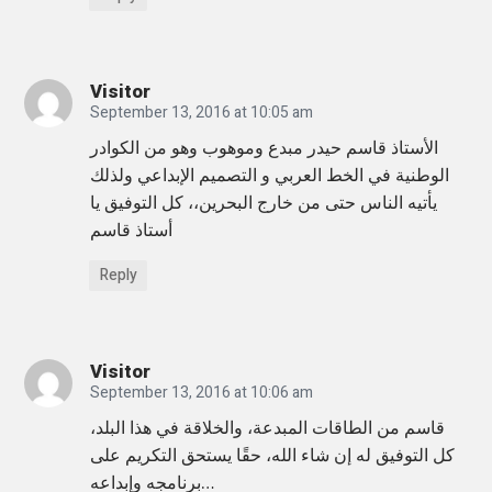
d
e
t
Visitor
a
September 13, 2016 at 10:05 am
i
الأستاذ قاسم حيدر مبدع وموهوب وهو من الكوادر
الوطنية في الخط العربي و التصميم الإبداعي ولذلك
l
يأتيه الناس حتى من خارج البحرين،، كل التوفيق يا
s
أستاذ قاسم
,
M
Reply
o
r
Visitor
e
September 13, 2016 at 10:06 am
l
قاسم من الطاقات المبدعة، والخلاقة في هذا البلد،
e
كل التوفيق له إن شاء الله، حقًا يستحق التكريم على
g
برنامجه وإبداعه…