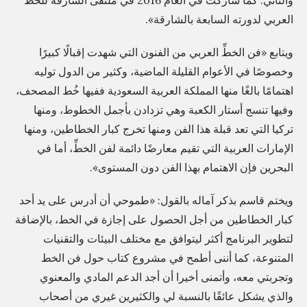
العربي لدورته السابعة بالشارقة».
ويتابع «فن الخطِّ العربي من الفنون التي شهدت إقبالًا كبيرًا
وخصوصًا في الأعوام القليلة الماضية، وكثير من الدول توليه
اهتمامًا بالغًا منها المملكة العربية السعودية ففيها خُط المصحف،
وفيها تنسج أستار الكعبة وهي تزدادن بأجمل الخطوط، ومنها
تركيا التي تعد قبلة هذا الفن ومنها تخرج كبار الخطاطين، ومنها
الإمارات العربية التي تقيم معارضًا دائمة لفن الخطِّ، أما في
البحرين فإن الاهتمام بهذا الفن دون المستوى».
ويختم قاسم بذكر آماله بالقول: «طموحي أن أدرس على يد أحد
كبار الخطاطين من أجل الحصول على إجازة في الخط، بالإضافة
لتطوير البرنامج أكثر ليتوافق مع مختلف البيئات والتقنيات
المتنوعة، كما أننى أطمح في مشروع كتاب حول فن الخط
وتجربتي معه، وأتمنى أخيرا أن أجد الدعم المادي والمعنوي
والذي يشكل عائقًا بالنسبة لي والكثيرين غيري من أصحاب