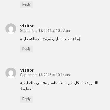
H
Reply
a
i
d
Visitor
September 13, 2016 at 10:07 am
e
إبداع، بقلب سليم، وروح معطاءة طيبة
r
o
Reply
n
B
B
Visitor
September 13, 2016 at 10:14 am
C
الله يوفقك لكل خير استاذ قاسم ونتمنى ذلك لبقية
A
الخطوط
r
Reply
a
b