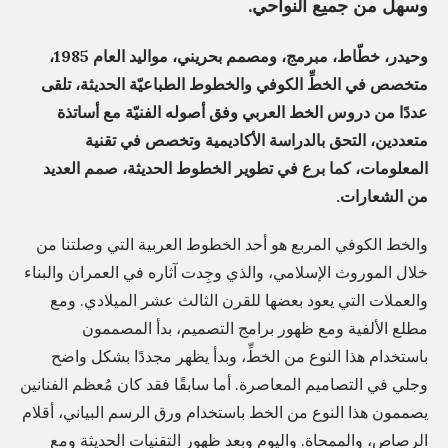
s
وسهل من جميع النواحي.
i
وحيدر، خطّاط، مبرمج، ومصمم بحريني، مواليد العام 1985،
m
متخصص في الخطِّ الكوفي والخطوط الطباعيّة الحديثة، تلقى
عددًا من دروس الخط العربي وفق أصوله الفنيّة مع أساتذة
متعددين، التحق بالدراسة الأكاديمية وتخصص في تقنية
المعلومات، كما برع في تطوير الخطوط الحديثة، صمم العديد
من الشعارات.
والخط الكوفي المربع هو أحد الخطوط العربية التي وصلتنا من
خلال الموروث الإسلامي، والذي وجِدت آثاره في العمران والبناء
والعملات التي يعود بعضها للقرن الثالث عشر الميلادي. ومع
مطلع الألفية ومع ظهور برامج التصميم، بدأ المصممون
باستخدام هذا النوع من الخطِّ، وبدأ يظهر مجددًا بشكل واضح
وجلي في التصاميم المعاصرة. أما سابقًا فقد كان مُعظم الفنانين
يصممون هذا النوع من الخط باستخدام ورق الرسم البياني، أقلام
الرصاص، والممحاة. واليوم وبعد ظهور التقنيات الحديثة ومع