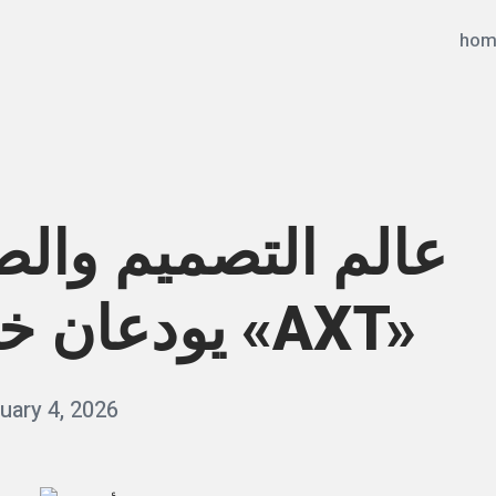
hom
عالم التصميم والص
يودعان خطوط «AXT»
uary 4, 2026
b
y
q