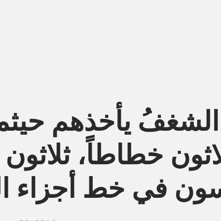
الشغفُ يأخذهم حيثما
اثون خطاطاً، ثلاثون ج
سون في خط أجزاء ال