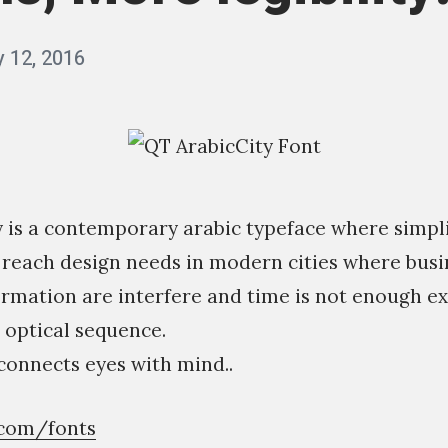
y 12, 2016
b
y
q
a
s
 is a contemporary arabic typeface where simpl
s
reach design needs in modern cities where busi
i
rmation are interfere and time is not enough ex
m
n optical sequence.
 connects eyes with mind..
.com/fonts