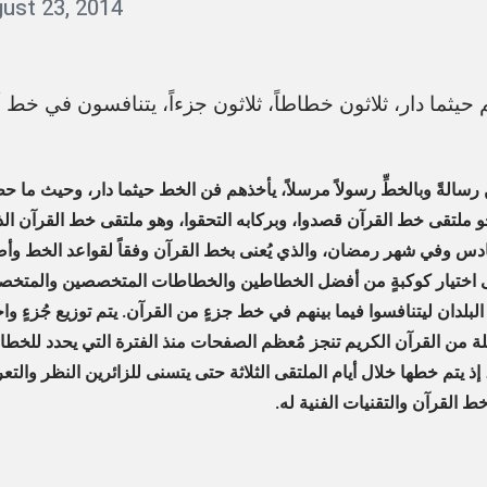
ust 23, 2014
b
y
q
a
s
فن رسالةً وبالخطِّ رسولاً مرسلاً، يأخذهم فن الخط حيثما دار، وحيث ما حط
s
و ملتقى خط القرآن قصدوا، وبركابه التحقوا، وهو ملتقى خط القرآن ال
i
ادس وفي شهر رمضان، والذي يُعنى بخط القرآن وفقاً لقواعد الخط وأصو
m
ى اختيار كوكبةٍ من أفضل الخطاطين والخطاطات المتخصصين والمت
لدان ليتنافسوا فيما بينهم في خط جزءٍ من القرآن. يتم توزيع جُزءٍ واح
 من القرآن الكريم تنجز مُعظم الصفحات منذ الفترة التي يحدد للخطاط
ذ يتم خطها خلال أيام الملتقى الثلاثة حتى يتسنى للزائرين النظر وا
ط القرآن والتقنيات الفنية له.