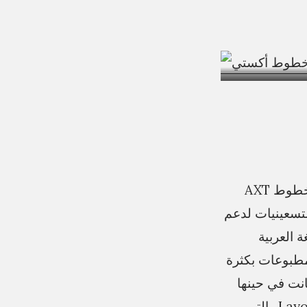
مع التحديثات الأخيرة للبرامج في مختلف أنظمة تشغيل Apple يودع العالم خطوط AXT
التسعينيات لدعم
 العربية
طبوعات بكثرة
ينها ببرامج النشر المكتبي كبرنامج QuarkXPress، وكانت في حينها
إبتكارًا ثوريًا ظهر على يدي إحدى الشركات اللبنانية المعروفة وهي شركة Layout والتي