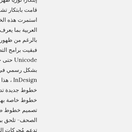
قامت بابتكار تش
استمرت هذه الخط
بالرغم من ظهوره 
Design
خطوط خاصة بها ك
الصحف- تلحق برك