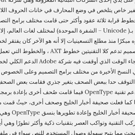
فير خاص يتلخص في وضع المحارف في خانات الحروف اللات
وط قرابة ثلاثة عقود وأكثر حتى قامت مختلف برامج التصم
العربية بما يعرف بـ( Unicode – الشفرة الموحدة) لمختلف لغات العال
مبكرًا منذ مطلع التسعينيات إلا أنه هو الآخر كان يفتقر ل
فبقيت برامج التصميم تدعم كلا التقنيتين خطوط AXT ، والخط
In ، هذا التوقف حدا ببعض الصحف بتغير جذري فقامت بعض الصح
خطوط جديدة تدعم تقنية OpenType فيما قامت صُحف أخرى بإعاد
ما فعلت صحيفة أخبار الخليج وصحف أخرى، حيثُ قمت مؤخ
تصميم خطوط صحيفة أخبار ا
ب التقنية وتواكب العصر بتقنيات ذكية وأكثر تطورًا وهي 