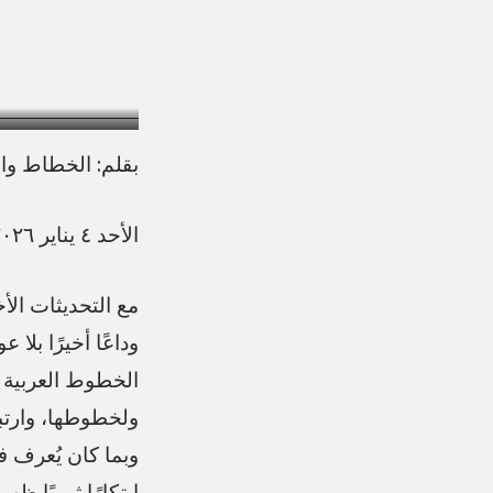
بقلم: الخطاط و
الأحد ٤ يناير ٢٠٢٦ – أخبار الخليج
وداعًا أخيرًا بلا
الخطوط العربية ف
ولخطوطها، وارت