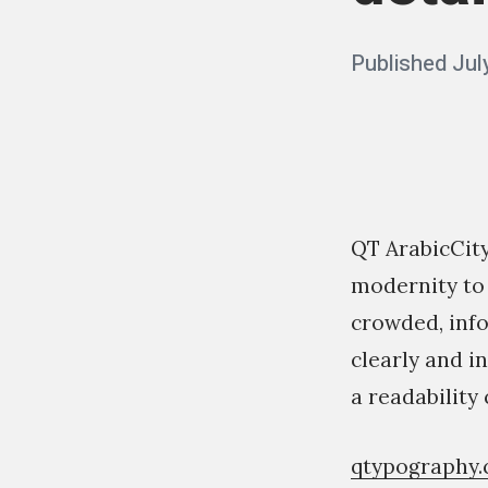
c
a
Posted
Published
Jul
l
on
l
i
g
r
QT ArabicCity
a
modernity to 
p
crowded, info
h
clearly and i
y
a readability
s
t
qtypography