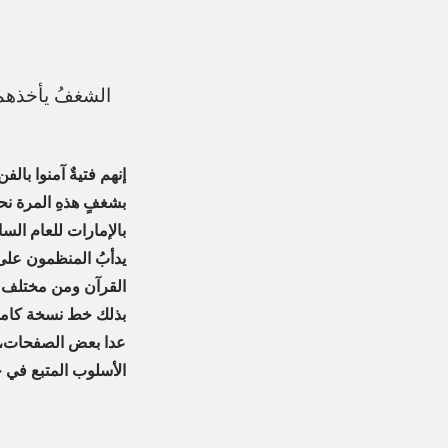
إنهم فتيةٌ آمنوا بال
بشغفٍ هذهِ المرة نح
بالإمارات للعام الس
يدأبُ المنظمون عل
القرآن ومن مختلف الب
بذلك خط نسخة كاملة
عدا بعض الصفحات، إ
الأسلوب المتبع في خ