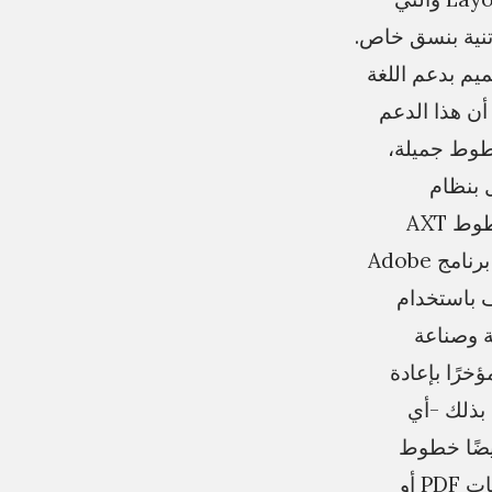
نية بنسق خاص.
يم بدعم اللغة
م، إلا أن هذا الدعم
خطوط جميلة،
وط التي تعمل بنظام
Unicode حتى جاء الوقت الذي أوقفت فيه شركة Adobe الدعم الكلي لخطوط AXT
بشكل رسمي في النسخ الأخيرة من مختلف برامج التصميم وعلى الخصوص برنامج Adobe
ف باستخدام
ة برمجة وصناعة
رًا بإعادة
لخليج وإعادة تطويرها بنسق OpenType وهي بذلك -أي
أيضًا خطوط
تدعم مُحركات البحث مما يتيح سهولة وصول المستخدم للنص سواء في ملفات PDF أو