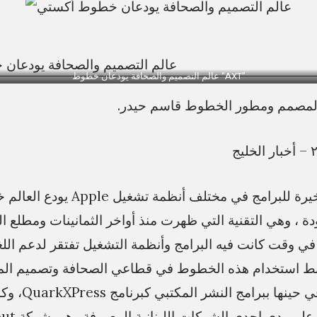
a
s
s
عالم التصميم والصحافة يودعان خطوط “AXT”
i
المصمم ومطور الخطوط قاسم حيدر.
m
 عودة ، وهي التقنية التي ظهرت منذ أواخر الثمانينات ومطلع 
ي وقت كانت فيه البرامج وأنظمة التشغيل تفتقر لدعم اللغة
بط استخدام هذه الخطوط في قطاعي الصحافة وتصميم الم
وبما كان يُعرف في ح