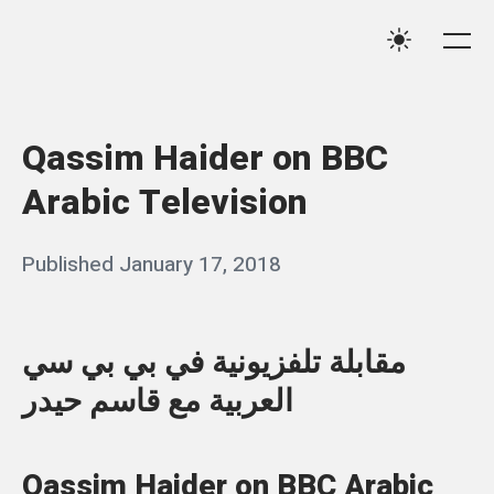
Skip
Qassim
to
Me
Settings
Haider
content
Qassim Haider on BBC
Arabic Television
Posted
Published
January 17, 2018
b
on
y
q
مقابلة تلفزيونية في بي بي سي
a
العربية مع قاسم حيدر
s
s
Qassim Haider on BBC Arabic
i