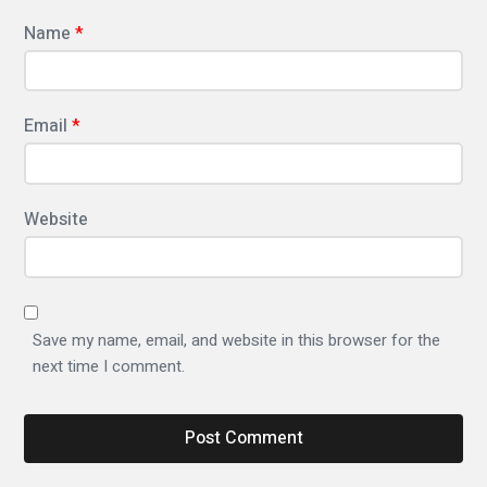
ف
Name
*
يّ
ة
:
Email
*
ق
ا
س
Website
م
ي
ب
Save my name, email, and website in this browser for the
ت
next time I comment.
ك
ر
ب
ر