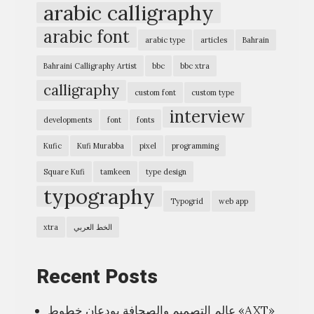
arabic calligraphy
ي
arabic font
Y
arabic type
articles
Bahrain
o
Bahraini Calligraphy Artist
bbc
bbc xtra
u
calligraphy
custom font
custom type
w
interview
a
developments
font
fonts
n
Kufic
Kufi Murabba
pixel
programming
t
Square Kufi
tamkeen
type design
a
typography
Typogrid
web app
n
a
xtra
الخط العربي
r
a
Recent Posts
b
عالم التصميم والصحافة يودعان خطوط «AXT»
i