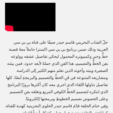
حلّ الشاب البحريني قاسم حيدر ضيفًا على قناة بي بي سي
العربية وذلك ضمن برنامج بي بي سي اكسترا حاملاً معهُ قصبة
خطٍّ وحبرٍ وكمبيوتره المحمول ليحكي تفاصيل عشقه وولوعه
بفن الخطِّ والتصميم، هذا الفنِ الذي حملهُ لأبعد حدود، فمن بيئته
الصغيرة وبيته وأخوته الذين تعلم منهم الكثير إلى الدراسة
ومشاريعه المتنوعة في فَنِ الخطِّ والتصميم والبرمجةِ أيضًا، كلها
تفاصيل تناولها اللقاء الذي اجري معه كان أكثرها بروزًا البرنامج
الذي ابتكره لتصميم الخطِّ الكوفي المربع وتعلقه بفنِ التصميم
وعلى الخصوص تصميم الخطوطِ وبرمجتها إلكترونيًا.
وفِي ختام الحلقة قدّمَ قاسم حيدر الحلوى البحرينية كهدية للقناة،
كما اختتم الحلقة بتنفيذ عمل خطي كتذكار أيضاً للقناة.