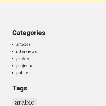
ل
ت
ص
م
Categories
ي
م
articles
ا
interviews
ل
profile
خ
projects
طِّ
public
ا
ل
Tags
ك
و
arabic
ف