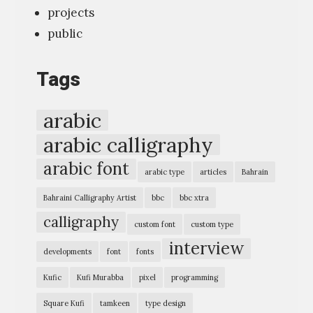
ف
projects
ر
ي
public
ة
خ
ع
ط
Tags
ن
أ
ت
ج
arabic
م
ز
arabic calligraphy
ك
ا
ي
arabic font
ء
arabic type
articles
Bahrain
ن
ا
Bahraini Calligraphy Artist
bbc
bbc xtra
»
ل
calligraphy
custom font
custom type
ق
interview
developments
font
fonts
ر
آ
Kufic
Kufi Murabba
pixel
programming
ن
Square Kufi
tamkeen
type design