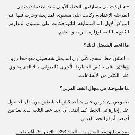
أ
– شاركت في مسابقتين للخط، الأولى تمت عندما كنت في
خ
المرحلة الإعدادية وكانت على مستوى المدرسة وحزت فيها على
ذ
المركز الأول، أما المسابقة الثانية فكانت على مستوى المدارس
ه
الثانوية التابعة لوزارة التربية والتعليم.
م
ما الخط المفضل لديك؟
ح
ي
– أعشق خط النسخ، لأني أرى أنه يمثل شخصيتي فهو خط رزين
ث
وهادئ، على عكس الخطوط الأخرى كالديواني مثلا الذي يحتوي
م
على الكثير من الانحناءات.
ا
ما طموحك في مجال الخط العربي؟
د
ا
طموحي أن أدرس على يد أحد كبار الخطاطين من أجل الحصول
ر
على إجازة في الخط، كما أتمنى أن أجيد خط الثلث الذي يعدُ من
،
أصعب أنواع الخط العربي.
ث
صحيفة الوسط البحرينية – العدد 353 – الإثنين 25 أغسطس