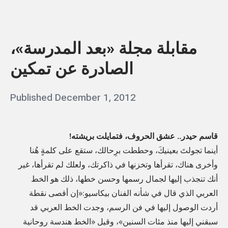
ا
«
ث
م
و
مقابلة مجلة «بعد المدرسة»،
ق
ن
ا
الصادرة عن تمكين
ج
ب
ز
ل
Posted
Published
December 1, 2012
b
ء
ة
on
اً
y
م
،
q
ج
قاسم حيدر.. عشق الحروف، فتمايلت بريشته!
ي
a
ل
أينما تجولتَ بعينيكَ، وحططت برِحالك، ستقع على كلمةٍ هُنا
ت
ة
وأخرى هناك، تقرأها وتخزنها في ذاكرتك، ولعلك لم تقرأها، غير
s
ن
أنك تنجذب إليها لجمال رسمها وحسن خطها، ذلك هو الخط
«
s
ا
العربي الذي قال في شأنه الفنان بيكاسيو:«إن أقصى نقطة
ب
i
ف
أردت الوصول إليها في فن الرسم، وجدت الخط العربي قد
ع
m
س
سبقني إليها منذ مئات السنين»، وقيل «الخط هندسة روحانية
د