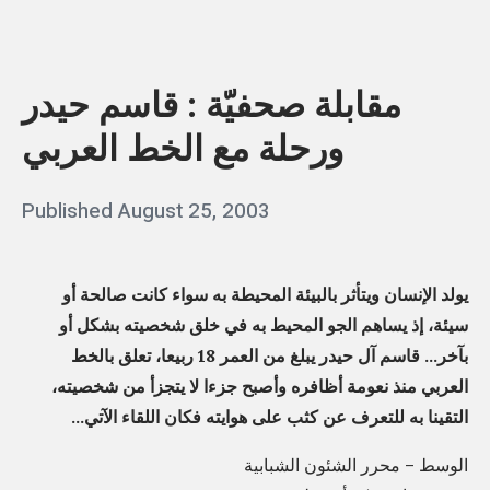
o
y
«
r
e
م
t
l
مقابلة صحفيّة : قاسم حيدر
ق
y
s
ا
p
ورحلة مع الخط العربي
e
ب
o
h
ل
g
Posted
Published
August 25, 2003
b
a
ة
r
on
y
s
ص
a
q
?
ح
يولد الإنسان ويتأثر بالبيئة المحيطة به سواء كانت صالحة أو
p
»
a
ف
سيئة، إذ يساهم الجو المحيط به في خلق شخصيته بشكل أو
h
يّ
بآخر… قاسم آل حيدر يبلغ من العمر 18 ربيعا، تعلق بالخط
s
e
العربي منذ نعومة أظافره وأصبح جزءا لا يتجزأ من شخصيته،
ة
s
r
التقينا به للتعرف عن كثب على هوايته فكان اللقاء الآتي…
:
s
i
ق
»
الوسط – محرر الشئون الشبابية
m
ا