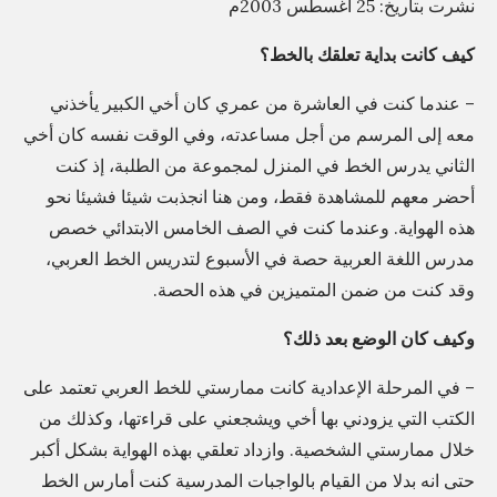
نشرت بتاريخ: 25 أغسطس 2003م
س
كيف كانت بداية تعلقك بالخط؟
م
ح
– عندما كنت في العاشرة من عمري كان أخي الكبير يأخذني
ي
معه إلى المرسم من أجل مساعدته، وفي الوقت نفسه كان أخي
د
الثاني يدرس الخط في المنزل لمجموعة من الطلبة، إذ كنت
ر
أحضر معهم للمشاهدة فقط، ومن هنا انجذبت شيئا فشيئا نحو
هذه الهواية. وعندما كنت في الصف الخامس الابتدائي خصص
و
مدرس اللغة العربية حصة في الأسبوع لتدريس الخط العربي،
ر
وقد كنت من ضمن المتميزين في هذه الحصة.
ح
ل
وكيف كان الوضع بعد ذلك؟
ة
– في المرحلة الإعدادية كانت ممارستي للخط العربي تعتمد على
م
الكتب التي يزودني بها أخي ويشجعني على قراءتها، وكذلك من
ع
خلال ممارستي الشخصية. وازداد تعلقي بهذه الهواية بشكل أكبر
ا
حتى انه بدلا من القيام بالواجبات المدرسية كنت أمارس الخط
ل