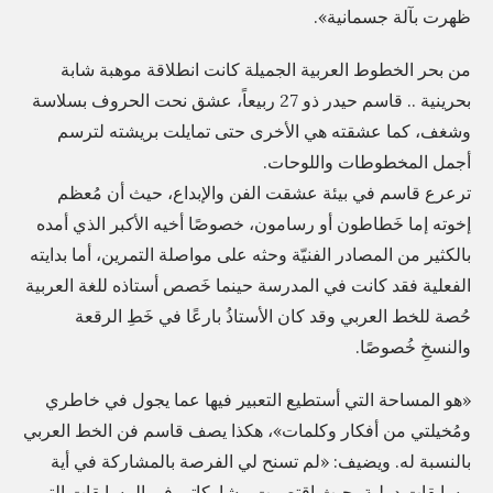
و
ظهرت بآلة جسمانية».
ا
ن
ل
من بحر الخطوط العربية الجميلة كانت انطلاقة موهبة شابة
ف
م
بحرينية .. قاسم حيدر ذو 27 ربيعاً، عشق نحت الحروف بسلاسة
ي
د
وشغف، كما عشقته هي الأخرى حتى تمايلت بريشته لترسم
خ
ر
أجمل المخطوطات واللوحات.
ط
س
ترعرع قاسم في بيئة عشقت الفن والإبداع، حيث أن مُعظم
أ
إخوته إما خَطاطون أو رسامون، خصوصًا أخيه الأكبر الذي أمده
ة
ج
بالكثير من المصادر الفنيّة وحثه على مواصلة التمرين، أما بدايته
»
ز
الفعلية فقد كانت في المدرسة حينما خَصص أستاذه للغة العربية
،
ا
حُصة للخط العربي وقد كان الأستاذُ بارعًا في خَطِ الرقعة
ا
ء
والنسخِ خُصوصًا.
ل
ا
ص
«هو المساحة التي أستطيع التعبير فيها عما يجول في خاطري
ل
ا
ومُخيلتي من أفكار وكلمات»، هكذا يصف قاسم فن الخط العربي
ق
د
بالنسبة له. ويضيف: «لم تسنح لي الفرصة بالمشاركة في أية
ر
ر
مسابقات دولية، حيث اقتصرت مشاركاتي في المسابقات التي