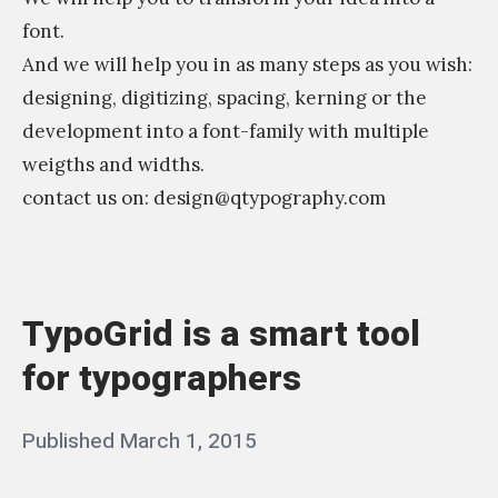
l
font.
s
And we will help you in as many steps as you wish:
e
designing, digitizing, spacing, kerning or the
h
development into a font-family with multiple
a
weigths and widths.
s
contact us on: design@qtypography.com
?
«
P
T
e
y
TypoGrid is a smart tool
r
p
l
for typographers
o
e
G
M
Posted
Published
March 1, 2015
b
r
a
on
y
i
g