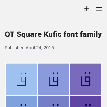
Skip
Qassim
to
Me
Settings
Haider
content
QT Square Kufic font family
Posted
Published
April 24, 2015
b
on
y
q
a
s
s
i
m