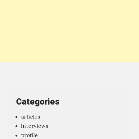
و
د
ن
ا
ج
ل
ز
م
ء
د
اً
ر
،
س
ي
ة
ت
»
ن
،
ا
Categories
ا
ف
ل
س
articles
ص
و
interviews
ا
ن
profile
د