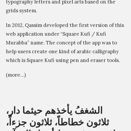
typography letters and pixel arts based on the
r
T
grids system.
t
y
y
In 2012, Qassim developed the first version of this
p
p
web application under “Square Kufi / Kufi
o
o
Murabba” name. The concept of the app was to
g
g
help users create one kind of arabic calligraphy
r
r
which is Square Kufi using pen and eraser tools.
a
a
p
(more…)
p
h
h
i
«
e
c
ا
r
E
الشغفُ يأخذهم حيثما دار،
ل
s
x
ش
ثلاثون خطاطاً، ثلاثون جزءاً،
Q
p
غ
T