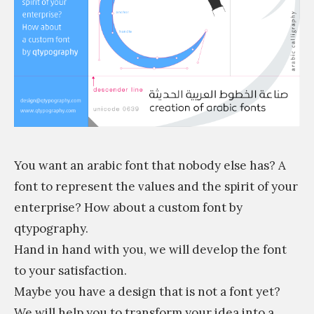
f
o
n
t
t
h
a
t
You want an arabic font that nobody else has? A
n
font to represent the values and the spirit of your
o
enterprise? How about a custom font by
b
qtypography.
o
Hand in hand with you, we will develop the font
d
to your satisfaction.
y
Maybe you have a design that is not a font yet?
e
We will help you to transform your idea into a