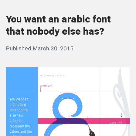
Y
o
You want an arabic font
u
that nobody else has?
w
a
Posted
Published
March 30, 2015
b
n
on
y
t
q
a
a
n
a
s
r
s
a
i
b
m
i
c