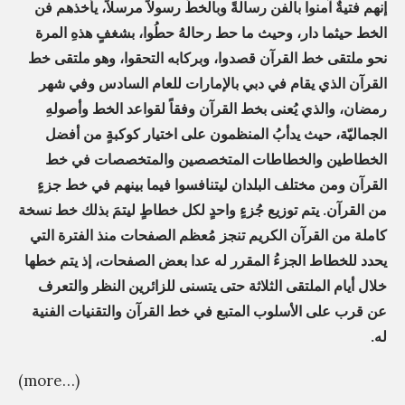
إنهم فتيةٌ آمنوا بالفن رسالةً وبالخطِّ رسولاً مرسلاً، يأخذهم فن
،
f
الخط حيثما دار، وحيث ما حط رحالهُ حطُوا، بشغفٍ هذهِ المرة
ث
a
نحو ملتقى خط القرآن قصدوا، وبركابه التحقوا، وهو ملتقى خط
ل
m
القرآن الذي يقام في دبي بالإمارات للعام السادس وفي شهر
ا
i
رمضان، والذي يُعنى بخط القرآن وفقاً لقواعد الخط وأصولهِ
ث
l
الجماليّة، حيث يدأبُ المنظمون على اختيار كوكبةٍ من أفضل
و
y
الخطاطين والخطاطات المتخصصين والمتخصصات في خط
ن
القرآن ومن مختلف البلدان ليتنافسوا فيما بينهم في خط جزءٍ
»
خ
من القرآن. يتم توزيع جُزءٍ واحدٍ لكل خطاطٍ ليتمَ بذلك خط نسخة
ط
كاملة من القرآن الكريم تنجز مُعظم الصفحات منذ الفترة التي
ا
يحدد للخطاط الجزءُ المقرر له عدا بعض الصفحات، إذ يتم خطها
ط
خلال أيام الملتقى الثلاثة حتى يتسنى للزائرين النظر والتعرف
اً
عن قرب على الأسلوب المتبع في خط القرآن والتقنيات الفنية
،
له.
ث
(more…)
ل