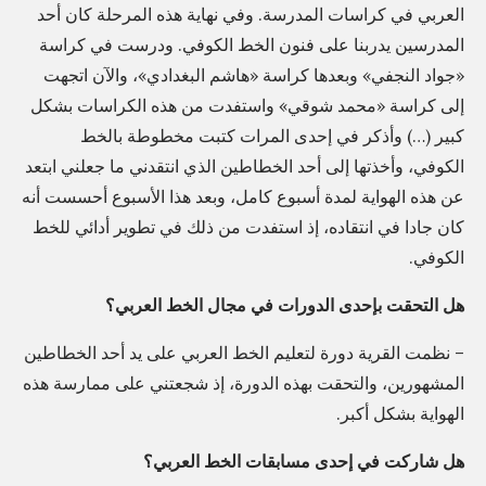
العربي في كراسات المدرسة. وفي نهاية هذه المرحلة كان أحد
خ
المدرسين يدربنا على فنون الخط الكوفي. ودرست في كراسة
ط
«جواد النجفي» وبعدها كراسة «هاشم البغدادي»، والآن اتجهت
ا
إلى كراسة «محمد شوقي» واستفدت من هذه الكراسات بشكل
ل
كبير (…) وأذكر في إحدى المرات كتبت مخطوطة بالخط
ع
الكوفي، وأخذتها إلى أحد الخطاطين الذي انتقدني ما جعلني ابتعد
ر
عن هذه الهواية لمدة أسبوع كامل، وبعد هذا الأسبوع أحسست أنه
ب
كان جادا في انتقاده، إذ استفدت من ذلك في تطوير أدائي للخط
الكوفي.
ي
ا
هل التحقت بإحدى الدورات في مجال الخط العربي؟
ل
– نظمت القرية دورة لتعليم الخط العربي على يد أحد الخطاطين
ش
المشهورين، والتحقت بهذه الدورة، إذ شجعتني على ممارسة هذه
غ
الهواية بشكل أكبر.
فُ
ي
هل شاركت في إحدى مسابقات الخط العربي؟