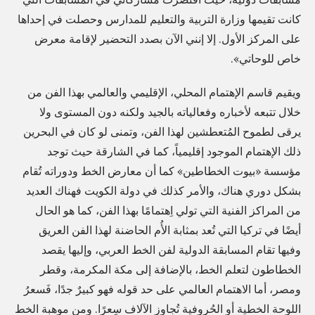
آ
ة
كانت تقيمها وزارة التربية والتعليم للمدارس وحصلت في إحداها
ن
على المركز الأول. إلا إنني الآن بصدد التحضير لإقامة معرض
ع
Y
خاص للوحاتي».
ن
o
ت
ويقيم قاسم الإهتمام المحلي، الإقليمي والعالمي بهذا الفن من
u
م
خلال تتبعه لأخباره وفعالياته بالجيد ولكنه دون المستوى ولا
w
ك
يرقى لطموح المُتعطشين لهذا الفن، وتمنى لو كان في البحرين
a
ي
ذلك الإهتمام الموجود إقليمياً، كما في الشارقة حيث توجد
n
ن
مؤسسة «بيوت الخطاطين» كما أن معارض الخط ودوراته تُقام
t
T
بشكل دوري هناك، والأمر كذلك في دولة الكويت فهناك العديد
a
y
من المراكز الفنية التي تولي اِهتمامًا بهذا الفن، كما هو الحال
n
p
أيضًا في تركيا التي تُعد بمثابة الأُم الحاضنة لهذا الفن العريق
a
وفيها تقام المسابقة الدولية لفن الخط العربي، وإليها يقصد
o
r
الخطاطون لتعلم الخط، بالإضافة إلى مكة المكرمة، وقطر
G
a
ومصر، أما الاهتمام العالمي على حد قوله فهو كبيرٌ جدًا، فَسعرُ
r
b
اللوحة الخطية أو الحُروفية تُجاوز الآلاف سِعرًا. ومن موهبة الخط
i