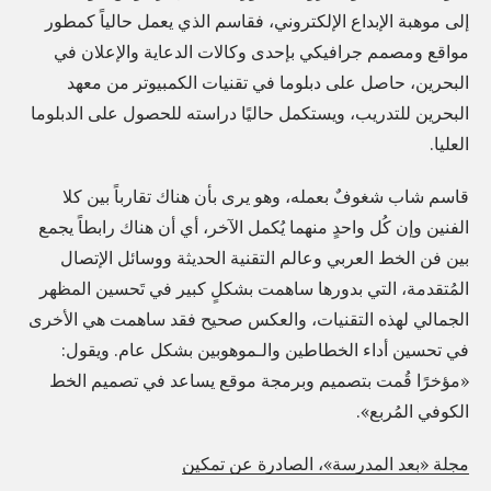
i
إلى موهبة الإبداع الإلكتروني، فقاسم الذي يعمل حالياً كمطور
d
c
مواقع ومصمم جرافيكي بإحدى وكالات الدعاية والإعلان في
i
البحرين، حاصل على دبلوما في تقنيات الكمبيوتر من معهد
f
s
البحرين للتدريب، ويستكمل حاليًا دراسته للحصول على الدبلوما
o
a
العليا.
n
s
t
m
قاسم شاب شغوفٌ بعمله، وهو يرى بأن هناك تقارباً بين كلا
t
الفنين وإن كُل واحدٍ منهما يُكمل الآخر، أي أن هناك رابطاً يجمع
a
h
بين فن الخط العربي وعالم التقنية الحديثة ووسائل الإتصال
r
a
المُتقدمة، التي بدورها ساهمت بشكلٍ كبير في تَحسين المظهر
t
t
الجمالي لهذه التقنيات، والعكس صحيح فقد ساهمت هي الأخرى
t
n
في تحسين أداء الخطاطين والـموهوبين بشكل عام. ويقول:
o
o
«مؤخرًا قُمت بتصميم وبرمجة موقع يساعد في تصميم الخط
o
الكوفي المُربع».
b
l
o
f
مجلة «بعد المدرسة»، الصادرة عن تمكين
d